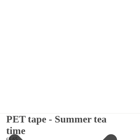
PET tape - Summer tea
time
€5,65