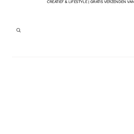
CREATIEF & LIFESTYLE | GRATIS VERZENDEN VA
CREATIEF & LIFESTYLE | GRATIS VERZENDEN VA