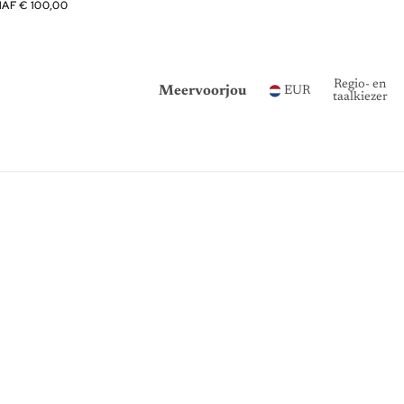
NAF € 100,00
NAF € 100,00
Regio- en
Meervoorjou
EUR
taalkiezer