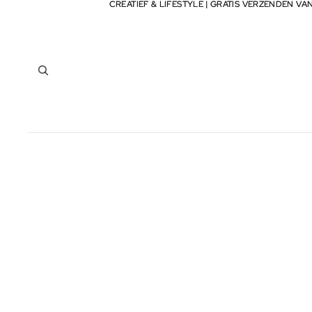
CREATIEF & LIFESTYLE | GRATIS VERZENDEN VA
CREATIEF & LIFESTYLE | GRATIS VERZENDEN VA