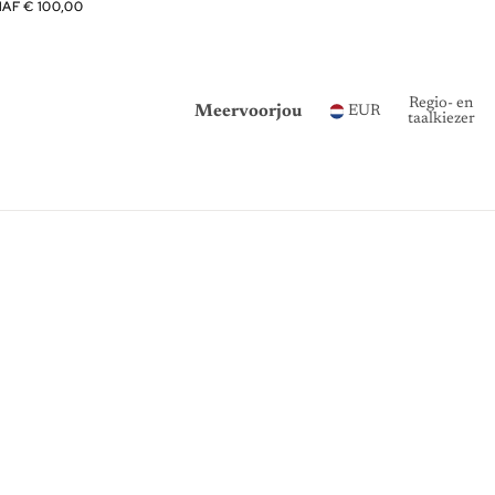
NAF € 100,00
NAF € 100,00
Regio- en
Meervoorjou
EUR
taalkiezer