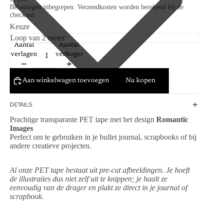
Belastingen inbegrepen. Verzendkosten worden berekend bij de
checkout.
Keuze
Aantal
Aantal
verlagen
verhogen
Aan winkelwagen toevoegen
Nu kopen
DETAILS
Prachtige transparante PET tape met het design
Romantic
Images
Perfect om te gebruiken in je bullet journal, scrapbooks of bij
andere creatieve projecten.
Al onze PET tape bestaat uit pre-cut afbeeldingen. Je hoeft
de illustraties dus niet zelf uit te knippen; je haalt ze
eenvoudig van de drager en plakt ze direct in je journal of
scrapbook.